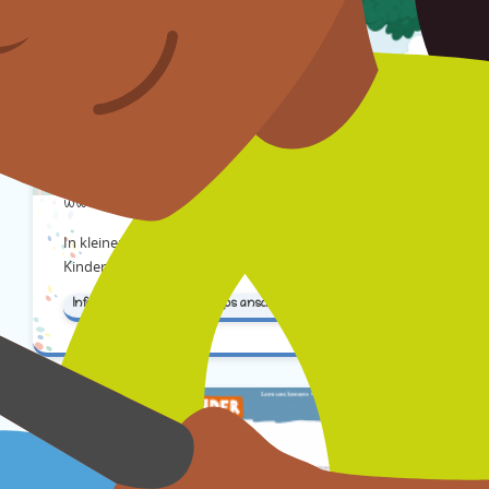
Deine Rechte
www.kinder-ministerium.de
In kleinen Filmen und Hörbeiträgen stellt dir das
Kinder-Ministerium einige deiner Rechte vor.
Informieren
Hören
Clips anschauen