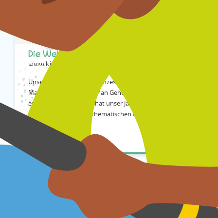
Die Welt der Mathematik
www.kinderfunkkolleg-mathematik.de
Unsere Welt und unser ganzes Leben stecken voller
Mathematik. Wie kann man Geheimbotschaften
entschlüsseln? Warum hat unser Jahr 365 Tage? Erhalte
Hör-Antworten zu mathematischen Fragen.
Informieren
Hören