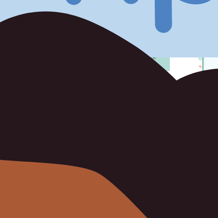
Klassische Musik erleben
www.junge-klassik.de
Tauche ein in die Welt der klassischen Musik.
Lernen
Quizzen und Rätseln
Informieren
Hören