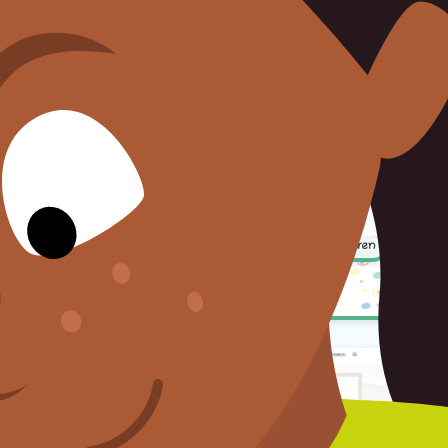
Pflanzen und Tiere kennenlernen
naturdetektive.bfn.de
Kennst du dich mit der Natur vor deiner Haustür aus?
Alles über heimische Pflanzen und Tiere und ihren
Schutz findest du bei den Naturdetektiven.
Informieren
Mitmachen
Quizzen und Rätseln
Hören
Spielen