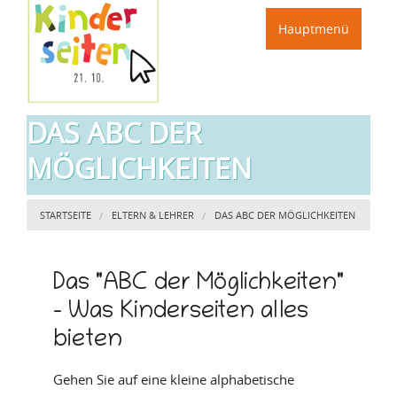
Direkt zum Inhalt
Hauptmenü
DAS ABC DER
MÖGLICHKEITEN
Sie sind hier
STARTSEITE
ELTERN & LEHRER
DAS ABC DER MÖGLICHKEITEN
Das "ABC der Möglichkeiten"
- Was Kinderseiten alles
bieten
Gehen Sie auf eine kleine alphabetische