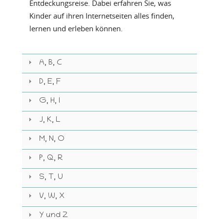
Entdeckungsreise. Dabei erfahren Sie, was
Kinder auf ihren Internetseiten alles finden,
lernen und erleben können.
A, B, C
D, E, F
G, H, I
J, K, L
M, N, O
P, Q, R
S, T, U
V, W, X
Y und Z